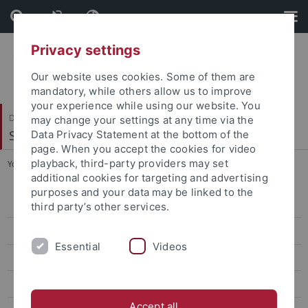
Skip
Skip
to
to
content
footer
Privacy settings
Our website uses cookies. Some of them are
mandatory, while others allow us to improve
your experience while using our website. You
Division IV
may change your settings at any time via the
Student Affairs
Data Privacy Statement at the bottom of the
page. When you accept the cookies for video
playback, third-party providers may set
You are here:
Home
...
Downloads
additional cookies for targeting and advertising
purposes and your data may be linked to the
Student Service Point (SSP)
third party’s other services.
Student Administration
Essential
Videos
Advising and Admission of International Students
Central Examinations Office
Accept all