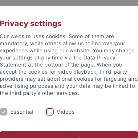
UNI A-Z
CONTACT
Privacy settings
Our website uses cookies. Some of them are
mandatory, while others allow us to improve your
experience while using our website. You may change
your settings at any time via the Data Privacy
DY
Statement at the bottom of the page. When you
RESEARCH
FACILITIES
INT
accept the cookies for video playback, third-party
providers may set additional cookies for targeting and
News and publications
Life on campus
Public engagement
advertising purposes and your data may be linked to
the third party’s other services.
lications
Newsletter Uni Tübingen aktuell
2012
5
Fors
Essential
Videos
tter Uni Tübingen aktuell Nr. 5/2012