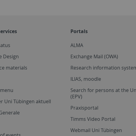
ervices
Portals
tatus
ALMA
e Design
Exchange Mail (OWA)
ce materials
Research information system
ILIAS, moodle
a menu
Search for persons at the Un
(EPV)
r Uni Tübingen aktuell
Praxisportal
Generale
Timms Video Portal
Webmail Uni Tübingen
of events