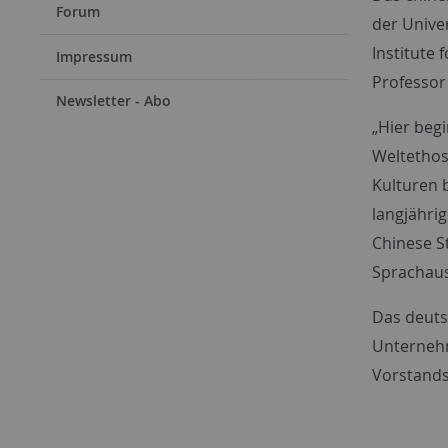
Forum
der Unive
Institute
Impressum
Professor
Newsletter - Abo
„Hier beg
Weltethos
Kulturen 
langjähri
Chinese St
Sprachaus
Das deuts
Unternehme
Vorstands