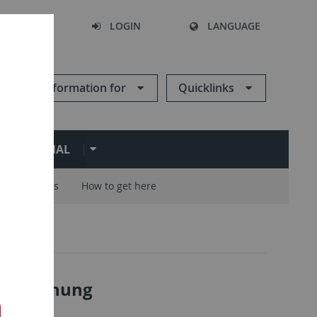
SEARCH
LOGIN
LANGUAGE
Information for
Quicklinks
ERNATIONAL
Careers
How to get here
chung
3
: Forschung