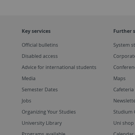
Key services
Further s
Official bulletins
System s
Disabled access
Corporat
Advice for international students
Conferen
Media
Maps
Semester Dates
Cafeteri
Jobs
Newslette
Organizing Your Studies
Studium 
University Library
Uni shop
Programs available
Calendar 