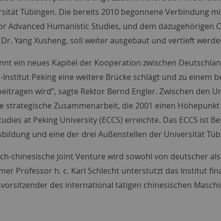
rsität Tübingen. Die bereits 2010 begonnene Verbindung mi
 for Advanced Humanistic Studies, und dem dazugehörigen Ce
 Dr. Yang Xusheng, soll weiter ausgebaut und vertieft werde
innt ein neues Kapitel der Kooperation zwischen Deutschlan
-Institut Peking eine weitere Brücke schlägt und zu einem 
beitragen wird“, sagte Rektor Bernd Engler. Zwischen den U
ge strategische Zusammenarbeit, die 2001 einen Höhepunkt
udies at Peking University (ECCS) erreichte. Das ECCS ist B
bildung und eine der drei Außenstellen der Universität Tüb
ch-chinesische Joint Venture wird sowohl von deutscher als
r Professor h. c. Karl Schlecht unterstützt das Institut fi
vorsitzender des international tätigen chinesischen Mas