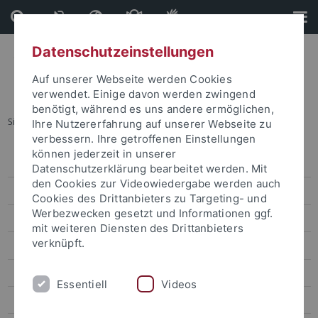
Direkt
Direkt
zum
zur
Inhalt
Fußleiste
Datenschutzeinstellungen
Auf unserer Webseite werden Cookies
verwendet. Einige davon werden zwingend
benötigt, während es uns andere ermöglichen,
Sie sind hier:
Startseite
...
Forschungsprojekte
Ihre Nutzererfahrung auf unserer Webseite zu
verbessern. Ihre getroffenen Einstellungen
können jederzeit in unserer
DGfS - 23.-25.02.2022
Datenschutzerklärung bearbeitet werden. Mit
den Cookies zur Videowiedergabe werden auch
Abschlusskonferenz 2021
Cookies des Drittanbieters zu Targeting- und
Werbezwecken gesetzt und Informationen ggf.
Linguistic Evidence
mit weiteren Diensten des Drittanbieters
verknüpft.
Veranstaltungen des SFB 833
Zentrale Funktionen
Essentiell
Videos
Forschungsprojekte