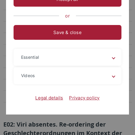
E04| Börsencrash
E06| Stadtteile
or
Mobilisierung (F)
Save & close
Reflexion (G)
Assoziierte Forschungsprojekte
Essential
Projekte der 1. Förderphase
Projekte der 2. Förderphase
Videos
Team
Publications
Legal details
Privacy policy
Wissenschaftskommunikation
E02: Viri absentes. Re-ordering der
Geschlechterordnungen im Kontext der