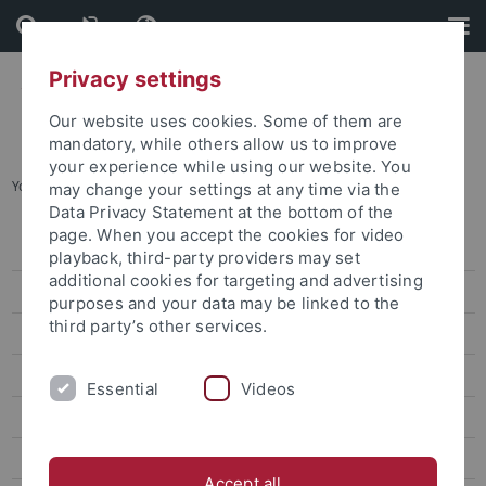
Skip
Skip
to
to
content
footer
Privacy settings
Our website uses cookies. Some of them are
mandatory, while others allow us to improve
your experience while using our website. You
You are here:
Home
...
E02| Viri Absentes
may change your settings at any time via the
Data Privacy Statement at the bottom of the
page. When you accept the cookies for video
Information
playback, third-party providers may set
additional cookies for targeting and advertising
Scientific Profile
purposes and your data may be linked to the
third party’s other services.
Projects
Diagnose – Praxis (E)
Essential
Videos
E01| Reichselite
E02| Viri Absentes
Accept all