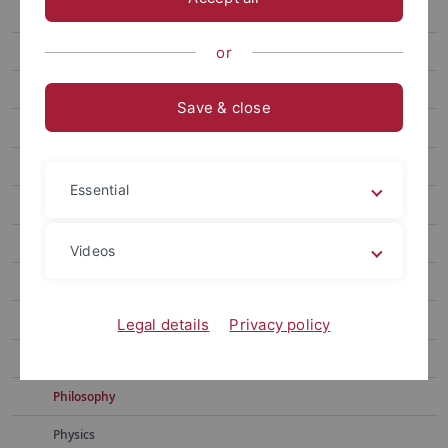
Chemistry
Educational Science
or
History
Save & close
Geoscience
Computer Science
Essential
Literature Studies
Mathematics
Videos
Media Studies
Neuroscience
Legal details
Privacy policy
Pharmacy
Philosophy
Physics