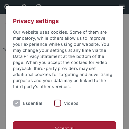
Skip
Skip
to
to
content
footer
Privacy settings
Our website uses cookies. Some of them are
mandatory, while others allow us to improve
your experience while using our website. You
You are here:
Home
...
Philosophy
may change your settings at any time via the
Data Privacy Statement at the bottom of the
page. When you accept the cookies for video
Research Support
playback, third-party providers may set
additional cookies for targeting and advertising
Research funding news
purposes and your data may be linked to the
third party’s other services.
Calls for Applications
Ancient Cultures
Essential
Videos
Non-European Languages and Cultures
Biology & Life Sciences
Accept all